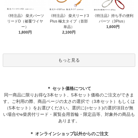
《特注品》 柴犬パーツ
《特注品》 柴犬リード3
《特注品》持ち手の便利
リードD（被覆ワイヤ
Plus 極太タイプ（首部
パーツ（3Plus）
ー）
単品）
1,600円
1,800円
2,100円
もっと見る
＊ セット価格について
同一商品に限りお得な3本セット、5本セット価格のご注文ができま
す。ご利用の際、商品ページの太さの選択で（3本セット）もしくは
（5本セット）をお選びください。選択に(○セット)の選択項目が無
い場合やe柴房付リード・展覧会用首輪・限定品等、対象外の商品も
あります。
＊ オンラインショップ以外からのご注文