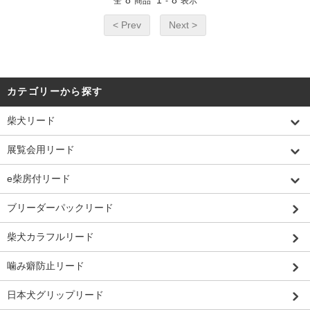
8
1
8
全
商品
-
表示
< Prev
Next >
カテゴリーから探す
柴犬リード
展覧会用リード
e柴房付リード
ブリーダーパックリード
柴犬カラフルリード
噛み癖防止リード
日本犬グリップリード