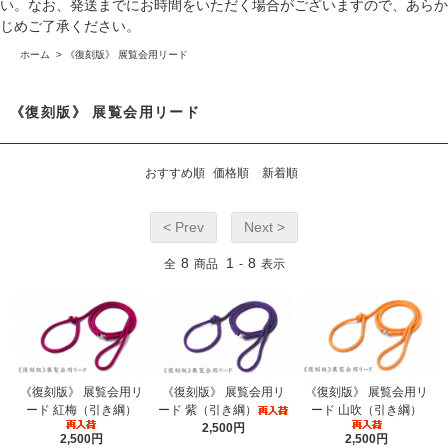
い。なお、発送までにお時間をいただく場合がございますので、あらか
じめご了承ください。
ホーム
>
《復刻版》 展覧会用リード
《復刻版》 展覧会用リード
おすすめ順
価格順
新着順
< Prev
Next >
8
1
8
全
商品
-
表示
《復刻版》 展覧会用リ
《復刻版》 展覧会用リ
《復刻版》 展覧会用リ
ード 紅梅（引き綱）
ード 紫（引き綱）
ード 山吹（引き綱）
2,500円
2,500円
2,500円