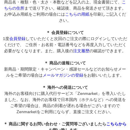
商品名・種類・色・太さ・本数などを記入の上、現金書留にて、
こ
ちらの住所
まで送り下さい。確認後、商品を発送させて頂きます。
お申込み用紙をご利用の場合には
こちらの用紙
を印刷しご記入くだ
さい。
＊ 会員登録について
1度
会員登録
していただくと次回のご注文の際にログインしていただ
くだけで、 ご住所・お名前・電話番号などを再度入力していただく
必要がなくなります。また、購入後の
注文履歴
の確認ができます。
＊ 商品の速報について
新商品・期間限定・キャンペーン・感謝セールなどのお知らせメー
ルをご希望の場合は
メールマガジンの登録
をお願いいたします。
＊ 海外への発送について
海外のお客様向けに購入代行サービス「Zenmarket」を導入いたし
ました。なお、海外のお客様で日本国内（ホテルなど）への発送を
ご希望の場合は、商品の到着が遅れる場合がございますので
Zenmarketをご利用にならず、直接ご注文ください。
＊ 商品に関するお問い合わせ・ご質問等ございましたら
こちらから
お願い致します。