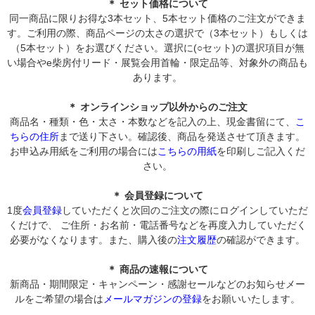
＊ セット価格について
同一商品に限りお得な3本セット、5本セット価格のご注文ができま
す。ご利用の際、商品ページの太さの選択で（3本セット）もしくは
（5本セット）をお選びください。選択に(○セット)の選択項目が無
い場合やe柴房付リード・展覧会用首輪・限定品等、対象外の商品も
あります。
＊ オンラインショップ以外からのご注文
商品名・種類・色・太さ・本数などを記入の上、現金書留にて、
こ
ちらの住所
まで送り下さい。確認後、商品を発送させて頂きます。
お申込み用紙をご利用の場合には
こちらの用紙
を印刷しご記入くだ
さい。
＊ 会員登録について
1度
会員登録
していただくと次回のご注文の際にログインしていただ
くだけで、 ご住所・お名前・電話番号などを再度入力していただく
必要がなくなります。また、購入後の
注文履歴
の確認ができます。
＊ 商品の速報について
新商品・期間限定・キャンペーン・感謝セールなどのお知らせメー
ルをご希望の場合は
メールマガジンの登録
をお願いいたします。