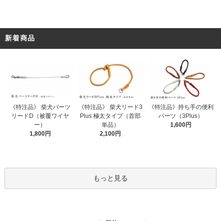
新着商品
《特注品》 柴犬パーツ
《特注品》 柴犬リード3
《特注品》持ち手の便利
リードD（被覆ワイヤ
Plus 極太タイプ（首部
パーツ（3Plus）
ー）
単品）
1,600円
1,800円
2,100円
もっと見る