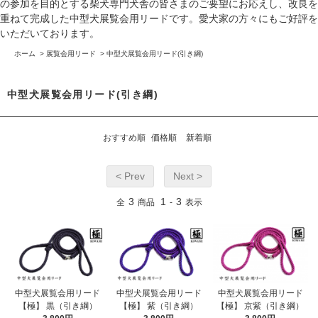
の参加を目的とする柴犬専門犬舎の皆さまのご要望にお応えし、改良を
重ねて完成した中型犬展覧会用リードです。愛犬家の方々にもご好評を
いただいております。
ホーム
>
展覧会用リード
>
中型犬展覧会用リード(引き綱)
中型犬展覧会用リード(引き綱)
おすすめ順
価格順
新着順
< Prev
Next >
3
1
3
全
商品
-
表示
中型犬展覧会用リード
中型犬展覧会用リード
中型犬展覧会用リード
【極】 黒（引き綱）
【極】 紫（引き綱）
【極】 京紫（引き綱）