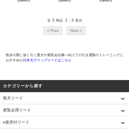
3,800円
3,800円
3,800円
3
1
3
全
商品
-
表示
< Prev
Next >
散歩の際に強く引く愛犬や展覧会出陳へ向けての引き運動のトレーニングに
おすすめの
日本犬グリップリードはこちら
カテゴリーから探す
柴犬リード
展覧会用リード
e柴房付リード