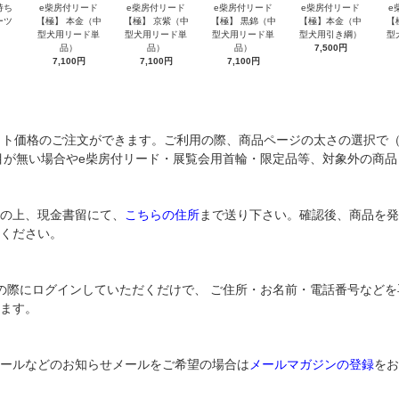
持ち
e柴房付リード
e柴房付リード
e柴房付リード
e柴房付リード
e
ーツ
【極】 本金（中
【極】 京紫（中
【極】 黒錦（中
【極】本金（中
【
）
型犬用リード単
型犬用リード単
型犬用リード単
型犬用引き綱）
型
品）
品）
品）
7,500円
7,100円
7,100円
7,100円
ット価格のご注文ができます。ご利用の際、商品ページの太さの選択で（
項目が無い場合やe柴房付リード・展覧会用首輪・限定品等、対象外の商
の上、現金書留にて、
こちらの住所
まで送り下さい。確認後、商品を発
ください。
の際にログインしていただくだけで、 ご住所・お名前・電話番号など
ます。
ールなどのお知らせメールをご希望の場合は
メールマガジンの登録
をお