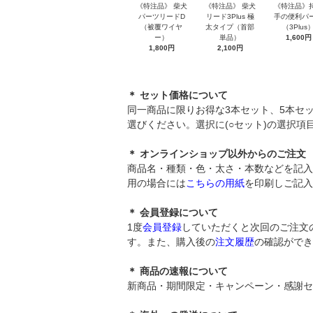
《特注品》 柴犬
《特注品》 柴犬
《特注品》
パーツリードD
リード3Plus 極
手の便利パ
（被覆ワイヤ
太タイプ（首部
（3Plus
ー）
単品）
1,600円
1,800円
2,100円
＊ セット価格について
同一商品に限りお得な3本セット、5本セ
選びください。選択に(○セット)の選択
＊ オンラインショップ以外からのご注文
商品名・種類・色・太さ・本数などを記入
用の場合には
こちらの用紙
を印刷しご記入
＊ 会員登録について
1度
会員登録
していただくと次回のご注文
す。また、購入後の
注文履歴
の確認ができ
＊ 商品の速報について
新商品・期間限定・キャンペーン・感謝セ