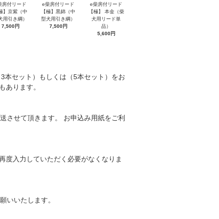
柴房付リード
e柴房付リード
e柴房付リード
極】京紫（中
【極】黒錦（中
【極】 本金（柴
犬用引き綱）
型犬用引き綱）
犬用リード単
7,500円
7,500円
品）
5,600円
3本セット）もしくは（5本セット）をお
品もあります。
送させて頂きます。 お申込み用紙をご利
を再度入力していただく必要がなくなりま
願いいたします。