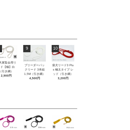
9
10
犬展覧会用リ
ブリーダーパッ
柴犬リード3 Plu
ード【極】白
クリード 3本組
s 極太タイプ レ
（引き綱）
1,5M（引き綱）
ッド（引き綱）
2,900円
4,500円
3,200円