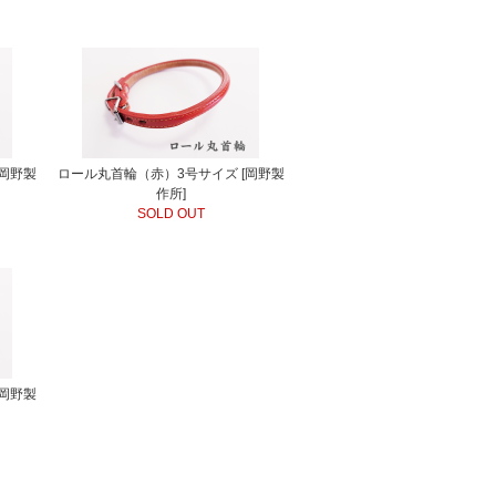
[岡野製
ロール丸首輪（赤）3号サイズ [岡野製
作所]
SOLD OUT
[岡野製