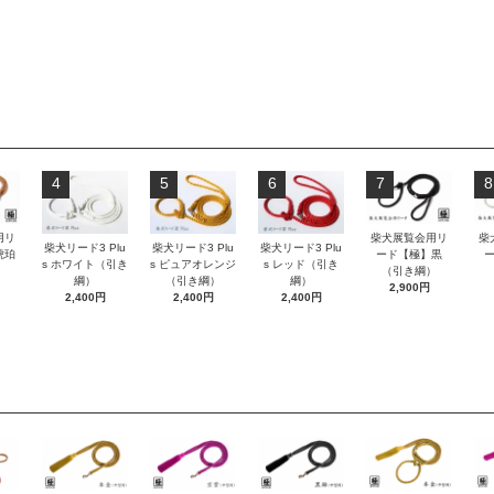
4
5
6
7
8
用リ
柴犬展覧会用リ
柴
柴犬リード3 Plu
柴犬リード3 Plu
柴犬リード3 Plu
琥珀
ード【極】黒
s ホワイト（引き
s ピュアオレンジ
s レッド（引き
）
（引き綱）
綱）
（引き綱）
綱）
2,900円
2,400円
2,400円
2,400円