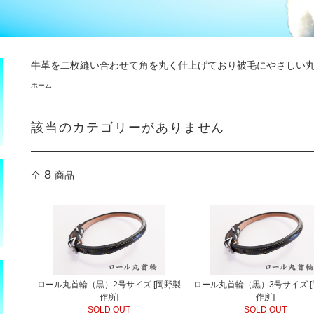
牛革を二枚縫い合わせて角を丸く仕上げており被毛にやさしい
ホーム
該当のカテゴリーがありません
8
全
商品
ロール丸首輪（黒）2号サイズ [岡野製
ロール丸首輪（黒）3号サイズ 
作所]
作所]
SOLD OUT
SOLD OUT