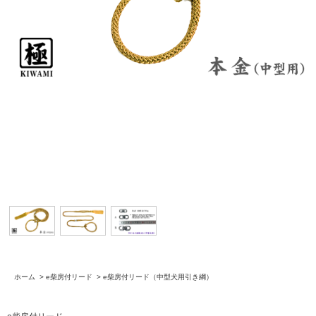
ホーム
>
e柴房付リード
>
e柴房付リード（中型犬用引き綱）