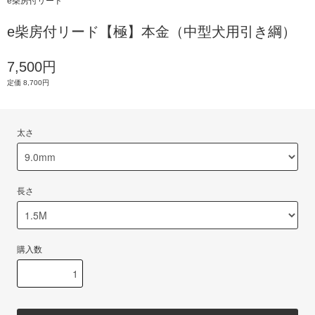
e柴房付リード
e柴房付リード【極】本金（中型犬用引き綱）
7,500円
定価 8,700円
太さ
長さ
購入数