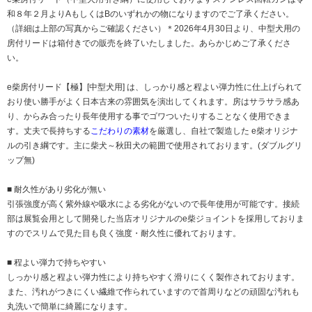
和８年２月よりAもしくはBのいずれかの物になりますのでご了承ください。
（詳細は上部の写真からご確認ください）＊2026年4月30日より、中型犬用の
房付リードは箱付きでの販売を終了いたしました。あらかじめご了承くださ
い。
e柴房付リード【極】[中型犬用] は、しっかり感と程よい弾力性に仕上げられて
おり使い勝手がよく日本古来の雰囲気を演出してくれます。房はサラサラ感あ
り、からみ合ったり長年使用する事でゴワついたりすることなく使用できま
す。丈夫で長持ちする
こだわりの素材
を厳選し、自社で製造した e柴オリジナ
ルの引き綱です。主に柴犬～秋田犬の範囲で使用されております。(ダブルグリ
ップ無)
■ 耐久性があり劣化が無い
引張強度が高く紫外線や吸水による劣化がないので長年使用が可能です。接続
部は展覧会用として開発した当店オリジナルのe柴ジョイントを採用しておりま
すのでスリムで見た目も良く強度・耐久性に優れております。
■ 程よい弾力で持ちやすい
しっかり感と程よい弾力性により持ちやすく滑りにくく製作されております。
また、汚れがつきにくい繊維で作られていますので首周りなどの頑固な汚れも
丸洗いで簡単に綺麗になります。