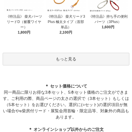
《特注品》 柴犬パーツ
《特注品》 柴犬リード3
《特注品》持ち手の便利
リードD（被覆ワイヤ
Plus 極太タイプ（首部
パーツ（3Plus）
ー）
単品）
1,600円
1,800円
2,100円
もっと見る
＊ セット価格について
同一商品に限りお得な3本セット、5本セット価格のご注文ができま
す。ご利用の際、商品ページの太さの選択で（3本セット）もしくは
（5本セット）をお選びください。選択に(○セット)の選択項目が無
い場合やe柴房付リード・展覧会用首輪・限定品等、対象外の商品も
あります。
＊ オンラインショップ以外からのご注文