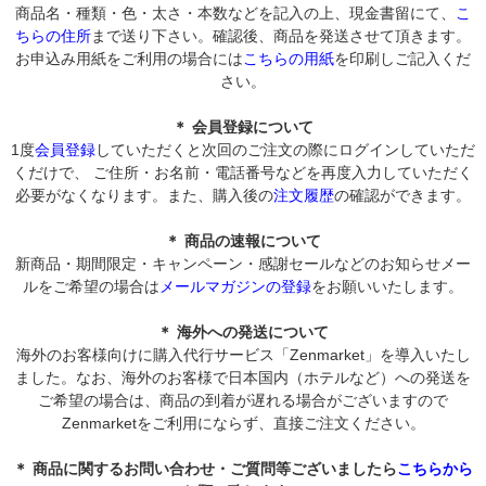
商品名・種類・色・太さ・本数などを記入の上、現金書留にて、
こ
ちらの住所
まで送り下さい。確認後、商品を発送させて頂きます。
お申込み用紙をご利用の場合には
こちらの用紙
を印刷しご記入くだ
さい。
＊ 会員登録について
1度
会員登録
していただくと次回のご注文の際にログインしていただ
くだけで、 ご住所・お名前・電話番号などを再度入力していただく
必要がなくなります。また、購入後の
注文履歴
の確認ができます。
＊ 商品の速報について
新商品・期間限定・キャンペーン・感謝セールなどのお知らせメー
ルをご希望の場合は
メールマガジンの登録
をお願いいたします。
＊ 海外への発送について
海外のお客様向けに購入代行サービス「Zenmarket」を導入いたし
ました。なお、海外のお客様で日本国内（ホテルなど）への発送を
ご希望の場合は、商品の到着が遅れる場合がございますので
Zenmarketをご利用にならず、直接ご注文ください。
＊ 商品に関するお問い合わせ・ご質問等ございましたら
こちらから