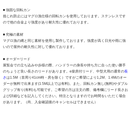
■ 強固な回転カン
捻じれ防止にはマグロ漁仕様の回転カンを使用しております。ステンレスです
ので他の合金より強度があり耐久性に優れております。
■ 究極の素材
マグロ漁の縄と同じ素材を使用し製作しております。強度が高く日光や雨に強
いので屋外の耐久性に対して優れております。
■ オーダーリード
展覧会での立ち込みや歩様の際、ハンドラーの身長や持ち方に合った使い勝手
のちょうど良い長さのリードがあります。e柴房付リード、中型犬用の通常の
長
さ
は1.5M（首周り41cm時・房を除く）ですがご希望により1,2M、1.4Mのオー
ダーが無料で出来ます(1.5M以上では有料)。また、回転カン無し(無料)やダブル
グリップ有り(有料)も可能です。ご希望の方は注文の際、備考欄にリード長さお
よび詳細などを記入してください。特注となりますのでお時間をいただく場合
があります。（尚、入金確認後のキャンセルはできません）