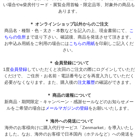
い場合やe柴房付リード・展覧会用首輪・限定品等、対象外の商品も
あります。
＊ オンラインショップ以外からのご注文
商品名・種類・色・太さ・本数などを記入の上、現金書留にて、
こ
ちらの住所
まで送り下さい。確認後、商品を発送させて頂きます。
お申込み用紙をご利用の場合には
こちらの用紙
を印刷しご記入くだ
さい。
＊ 会員登録について
1度
会員登録
していただくと次回のご注文の際にログインしていただ
くだけで、 ご住所・お名前・電話番号などを再度入力していただく
必要がなくなります。また、購入後の
注文履歴
の確認ができます。
＊ 商品の速報について
新商品・期間限定・キャンペーン・感謝セールなどのお知らせメー
ルをご希望の場合は
メールマガジンの登録
をお願いいたします。
＊ 海外への発送について
海外のお客様向けに購入代行サービス「Zenmarket」を導入いたし
ました。なお、海外のお客様で日本国内（ホテルなど）への発送を