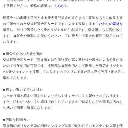
を選択ください。価格の詳細は
こちらから
展覧会への出陳を目的とする柴犬専門犬舎の皆さまのご要望をもとに改良を重
ねて製作された柴犬展覧会用リードです。丈夫で長持ちする
こだわりの素材
を
厳選し、自社で製造した e柴オリジナルの引き綱です。愛犬家にも人気があり
ます、展覧会や運動にお使いください。主に柴犬～中型犬の範囲で使用されて
おります。
■ 耐久性があり劣化が無い
柴犬展覧会用リード（引き綱）は引張強度が高く紫外線や吸水による劣化がな
いので長年使用が可能です。接続部は展覧会用として開発した当店オリジナル
のe柴ジョイントを採用しておりますのでスリムで見た目も良く強度・耐久性に
優れております。
■ 程よい弾力で持ちやすい
しっかり感と程よい弾力性により持ちやすく滑りにくく製作されております。
また、汚れがつきにくい繊維で作られていますので首周りなどの頑固な汚れも
丸洗いで簡単に綺麗になります。
■ 強固な回転カン
引き綱の撚りをとる為の回転カンはマグロ漁で使われているステンレス製を使