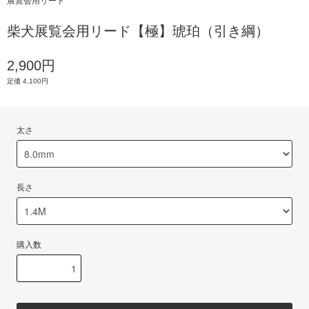
展覧会用リード
柴犬展覧会用リード【極】琥珀（引き綱）
2,900円
定価 4,100円
太さ
長さ
購入数