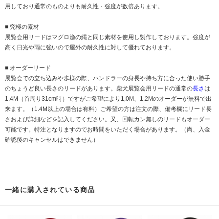
用しており通常のものよりも耐久性・強度が数倍あります。
■ 究極の素材
展覧会用リードはマグロ漁の縄と同じ素材を使用し製作しております。強度が
高く日光や雨に強いので屋外の耐久性に対して優れております。
■ オーダーリード
展覧会での立ち込みや歩様の際、ハンドラーの身長や持ち方に合った使い勝手
のちょうど良い長さのリードがあります。柴犬展覧会用リードの通常の
長さ
は
1.4M（首周り31cm時）ですがご希望により1,0M、1,2Mのオーダーが無料で出
来ます。（1.4M以上の場合は有料）ご希望の方は注文の際、備考欄にリード長
さおよび詳細などを記入してください。又、回転カン無しのリードもオーダー
可能です。特注となりますのでお時間をいただく場合があります。（尚、入金
確認後のキャンセルはできません）
一緒に購入されている商品