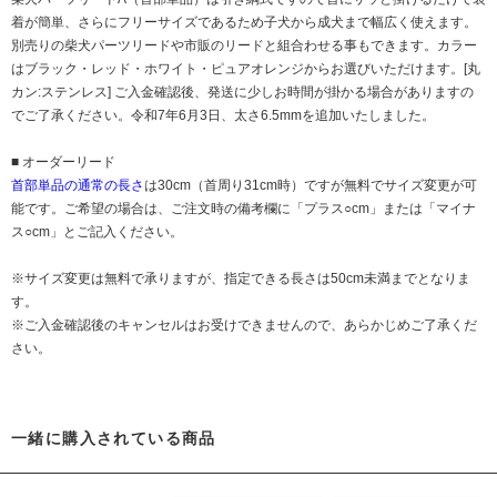
着が簡単、さらにフリーサイズであるため子犬から成犬まで幅広く使えます。
別売りの柴犬パーツリードや市販のリードと組合わせる事もできます。カラー
はブラック・レッド・ホワイト・ピュアオレンジからお選びいただけます。[丸
カン:ステンレス] ご入金確認後、発送に少しお時間が掛かる場合がありますの
でご了承ください。令和7年6月3日、太さ6.5mmを追加いたしました。
■ オーダーリード
首部単品の通常の長さ
は30cm（首周り31cm時）ですが無料でサイズ変更が可
能です。ご希望の場合は、ご注文時の備考欄に「プラス○cm」または「マイナ
ス○cm」とご記入ください。
※サイズ変更は無料で承りますが、指定できる長さは50cm未満までとなりま
す。
※ご入金確認後のキャンセルはお受けできませんので、あらかじめご了承くだ
さい。
一緒に購入されている商品