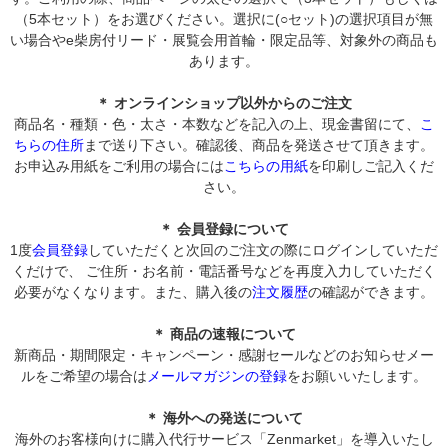
（5本セット）をお選びください。選択に(○セット)の選択項目が無
い場合やe柴房付リード・展覧会用首輪・限定品等、対象外の商品も
あります。
＊ オンラインショップ以外からのご注文
商品名・種類・色・太さ・本数などを記入の上、現金書留にて、
こ
ちらの住所
まで送り下さい。確認後、商品を発送させて頂きます。
お申込み用紙をご利用の場合には
こちらの用紙
を印刷しご記入くだ
さい。
＊ 会員登録について
1度
会員登録
していただくと次回のご注文の際にログインしていただ
くだけで、 ご住所・お名前・電話番号などを再度入力していただく
必要がなくなります。また、購入後の
注文履歴
の確認ができます。
＊ 商品の速報について
新商品・期間限定・キャンペーン・感謝セールなどのお知らせメー
ルをご希望の場合は
メールマガジンの登録
をお願いいたします。
＊ 海外への発送について
海外のお客様向けに購入代行サービス「Zenmarket」を導入いたし