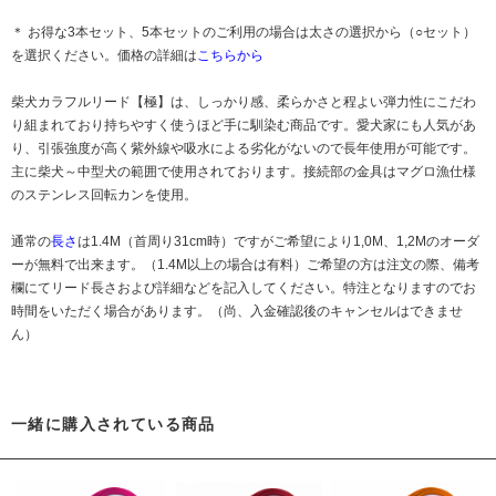
＊ お得な3本セット、5本セットのご利用の場合は太さの選択から（○セット）
を選択ください。価格の詳細は
こちらから
柴犬カラフルリード【極】は、しっかり感、柔らかさと程よい弾力性にこだわ
り組まれており持ちやすく使うほど手に馴染む商品です。愛犬家にも人気があ
り、引張強度が高く紫外線や吸水による劣化がないので長年使用が可能です。
主に柴犬～中型犬の範囲で使用されております。接続部の金具はマグロ漁仕様
のステンレス回転カンを使用。
通常の
長さ
は1.4M（首周り31cm時）ですがご希望により1,0M、1,2Mのオーダ
ーが無料で出来ます。（1.4M以上の場合は有料）ご希望の方は注文の際、備考
欄にてリード長さおよび詳細などを記入してください。特注となりますのでお
時間をいただく場合があります。（尚、入金確認後のキャンセルはできませ
ん）
一緒に購入されている商品