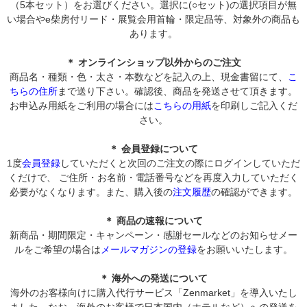
（5本セット）をお選びください。選択に(○セット)の選択項目が無
い場合やe柴房付リード・展覧会用首輪・限定品等、対象外の商品も
あります。
＊ オンラインショップ以外からのご注文
商品名・種類・色・太さ・本数などを記入の上、現金書留にて、
こ
ちらの住所
まで送り下さい。確認後、商品を発送させて頂きます。
お申込み用紙をご利用の場合には
こちらの用紙
を印刷しご記入くだ
さい。
＊ 会員登録について
1度
会員登録
していただくと次回のご注文の際にログインしていただ
くだけで、 ご住所・お名前・電話番号などを再度入力していただく
必要がなくなります。また、購入後の
注文履歴
の確認ができます。
＊ 商品の速報について
新商品・期間限定・キャンペーン・感謝セールなどのお知らせメー
ルをご希望の場合は
メールマガジンの登録
をお願いいたします。
＊ 海外への発送について
海外のお客様向けに購入代行サービス「Zenmarket」を導入いたし